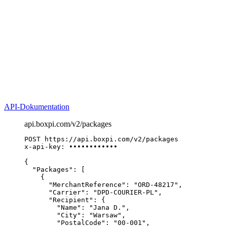
API-Dokumentation
api.boxpi.com/v2/packages
POST
 https://api.boxpi.com/v2
/packages
x-api-key
: 
••••••••••••
{
"Packages"
: [
{
"MerchantReference"
: 
"ORD-48217"
,
"Carrier"
: 
"DPD-COURIER-PL"
,
"Recipient"
: {
"Name"
: 
"Jana D."
,
"City"
: 
"Warsaw"
,
"PostalCode"
: 
"00-001"
,