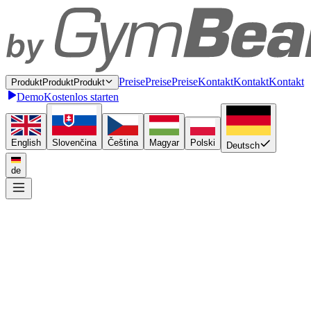
P
r
e
i
s
e
P
r
e
i
s
e
Preise
K
o
n
t
a
k
t
K
o
n
t
a
k
t
Kontakt
P
r
o
d
u
k
t
P
r
o
d
u
k
t
Produkt
Demo
Kostenlos starten
English
Slovenčina
Čeština
Magyar
Polski
Deutsch
de
Einmal anbinden
P
l
u
g
i
n
P
l
u
g
i
n
Plugin
A
P
I
A
P
I
API
D
a
s
h
b
o
a
r
d
D
a
s
h
b
o
a
r
d
Dashboard
In ganz Europa zustellen