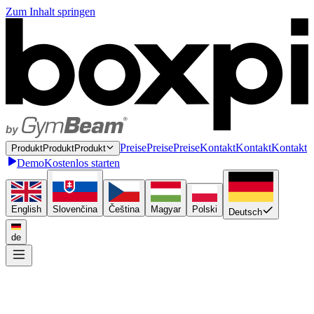
Zum Inhalt springen
P
r
e
i
s
e
P
r
e
i
s
e
Preise
K
o
n
t
a
k
t
K
o
n
t
a
k
t
Kontakt
P
r
o
d
u
k
t
P
r
o
d
u
k
t
Produkt
Demo
Kostenlos starten
English
Slovenčina
Čeština
Magyar
Polski
Deutsch
de
Einmal anbinden
P
l
u
g
i
n
P
l
u
g
i
n
Plugin