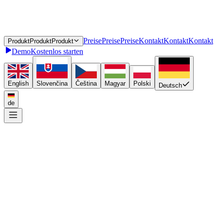
P
r
e
i
s
e
P
r
e
i
s
e
Preise
K
o
n
t
a
k
t
K
o
n
t
a
k
t
Kontakt
P
r
o
d
u
k
t
P
r
o
d
u
k
t
Produkt
Demo
Kostenlos starten
English
Slovenčina
Čeština
Magyar
Polski
Deutsch
de
Einmal anbinden
P
l
u
g
i
n
P
l
u
g
i
n
Plugin
A
P
I
A
P
I
API
D
a
s
h
b
o
a
r
d
D
a
s
h
b
o
a
r
d
Dashboard
In ganz Europa zustellen
V
e
r
s
a
n
d
d
i
e
n
s
t
l
e
i
s
t
e
r
V
e
r
s
a
n
d
d
i
e
n
s
t
l
e
i
s
t
e
r
Versanddienstleister