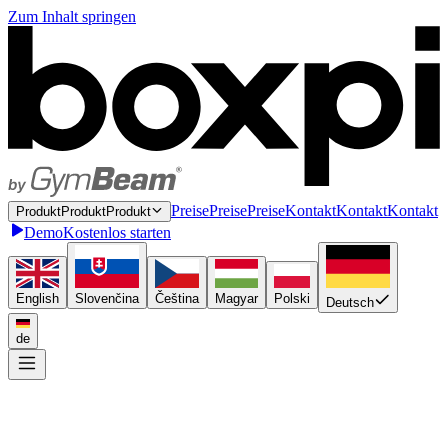
Zum Inhalt springen
P
r
e
i
s
e
P
r
e
i
s
e
Preise
K
o
n
t
a
k
t
K
o
n
t
a
k
t
Kontakt
P
r
o
d
u
k
t
P
r
o
d
u
k
t
Produkt
Demo
Kostenlos starten
English
Slovenčina
Čeština
Magyar
Polski
Deutsch
de
Einmal anbinden
P
l
u
g
i
n
P
l
u
g
i
n
Plugin