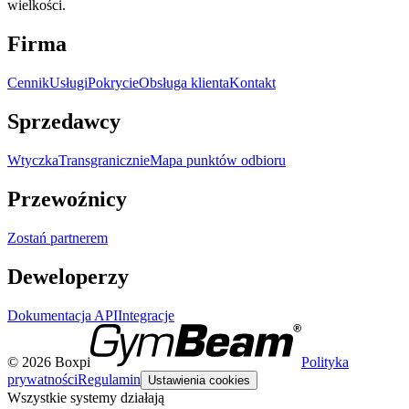
wielkości.
Firma
Cennik
Usługi
Pokrycie
Obsługa klienta
Kontakt
Sprzedawcy
Wtyczka
Transgranicznie
Mapa punktów odbioru
Przewoźnicy
Zostań partnerem
Deweloperzy
Dokumentacja API
Integracje
© 2026 Boxpi
Polityka
prywatności
Regulamin
Ustawienia cookies
Wszystkie systemy działają