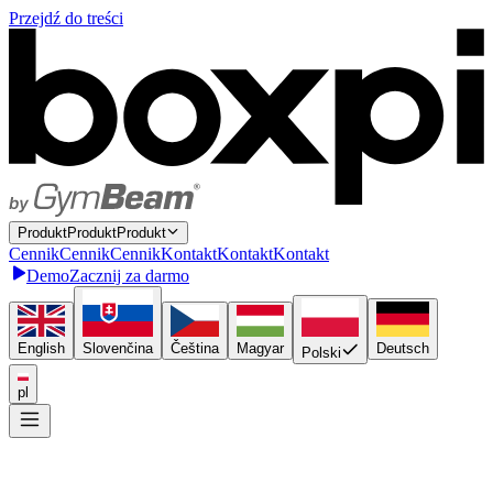
Przejdź do treści
P
r
o
d
u
k
t
P
r
o
d
u
k
t
Produkt
C
e
n
n
i
k
C
e
n
n
i
k
Cennik
K
o
n
t
a
k
t
K
o
n
t
a
k
t
Kontakt
Demo
Zacznij za darmo
English
Slovenčina
Čeština
Magyar
Deutsch
Polski
pl
Połącz się raz