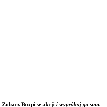
Cennik
Kontakt
Demo
Produkt
Wstecz
W
t
y
c
z
k
a
W
t
y
c
z
k
a
Wtyczka
A
P
I
A
P
I
API
P
u
l
p
i
t
P
u
l
p
i
t
Pulpit
K
u
r
i
e
r
z
y
K
u
r
i
e
r
z
y
Kurierzy
T
r
a
n
s
g
r
a
n
i
c
z
n
i
e
T
r
a
n
s
g
r
a
n
i
c
z
n
i
e
Transgranicznie
P
u
n
k
t
y
o
d
b
i
o
r
u
P
u
n
k
t
y
o
d
b
i
o
r
u
Punkty odbioru
Ś
l
e
d
z
e
n
i
e
Ś
l
e
d
z
e
n
i
e
Śledzenie
P
o
w
i
a
d
o
m
i
e
n
i
a
P
o
w
i
a
d
o
m
i
e
n
i
a
Powiadomienia
P
o
k
r
y
c
i
e
P
o
k
r
y
c
i
e
Pokrycie
English
Slovenčina
Čeština
Magyar
Deutsch
Polski
pl
Zacznij za darmo
Zobacz Boxpi w akcji
i wypróbuj go sam.