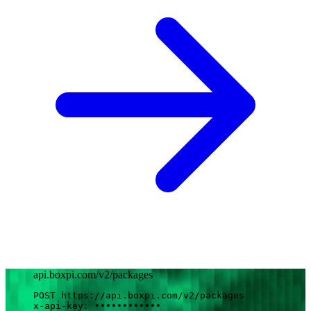
api.boxpi.com/v2/packages
POST
 https://api.boxpi.com/v2
/packages
x-api-key
: 
••••••••••••