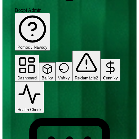
Boxpi Admin
Pomoc / Návody
Dashboard
Balíky
Vrátky
Reklamácie
2
Cenníky
Health Check