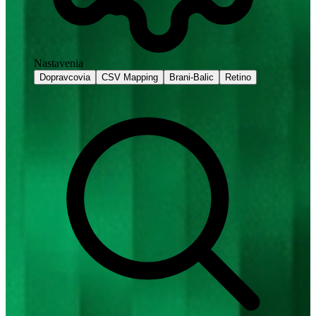
Nastavenia
Dopravcovia
CSV Mapping
Brani-Balic
Retino