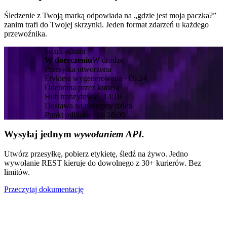
Śledzenie z Twoją marką odpowiada na „gdzie jest moja paczka?”
zanim trafi do Twojej skrzynki. Jeden format zdarzeń u każdego
przewoźnika.
boxpi-admin
W doręczeniu
W drodze
Przesyłka utworzona
Etykieta wygenerowana · 09:24
Odebrana przez kuriera
Hub tranzytowy · 14:10
Dostawa na następny dzień
Punkt odbioru · do 18:00
Wysyłaj jednym
wywołaniem API.
Utwórz przesyłkę, pobierz etykietę, śledź na żywo. Jedno
wywołanie REST kieruje do dowolnego z 30+ kurierów. Bez
limitów.
Przeczytaj dokumentację