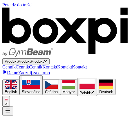
Przejdź do treści
P
r
o
d
u
k
t
P
r
o
d
u
k
t
Produkt
C
e
n
n
i
k
C
e
n
n
i
k
Cennik
K
o
n
t
a
k
t
K
o
n
t
a
k
t
Kontakt
Demo
Zacznij za darmo
English
Slovenčina
Čeština
Magyar
Deutsch
Polski
pl
Połącz się raz