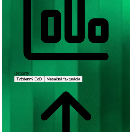
Reporty
Týždenný CoD
Mesačná fakturácia