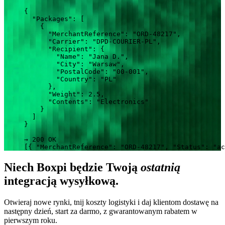
{
"Packages"
: [
{
"MerchantReference"
: 
"ORD-48217"
,
"Carrier"
: 
"DPD-COURIER-PL"
,
"Recipient"
: {
"Name"
: 
"Jana D."
,
"City"
: 
"Warsaw"
,
"PostalCode"
: 
"00-001"
,
"Country"
: 
"PL"
},
"Weight"
: 
2.5
,
"Contents"
: 
"Electronics"
}
]
}
→ 200 OK
[{ 
"MerchantReference"
: 
"ORD-48217"
, 
"Status"
: 
"ac
Niech Boxpi będzie Twoją
ostatnią
integracją wysyłkową.
Otwieraj nowe rynki, tnij koszty logistyki i daj klientom dostawę na
następny dzień, start za darmo, z gwarantowanym rabatem w
pierwszym roku.