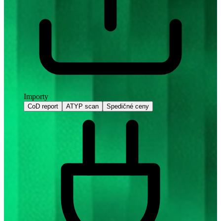
Importy
CoD report
ATYP scan
Spedičné ceny