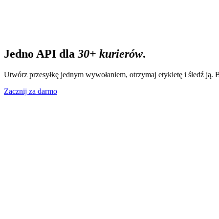
pl
Zacznij za darmo
Jedno API dla
30+ kurierów
.
Utwórz przesyłkę jednym wywołaniem, otrzymaj etykietę i śledź ją
Zacznij za darmo