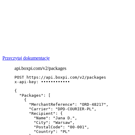
Przeczytaj dokumentację
api.boxpi.com/v2/packages
POST
 https://api.boxpi.com/v2
/packages
x-api-key
: 
••••••••••••
{
"Packages"
: [
{
"MerchantReference"
: 
"ORD-48217"
,
"Carrier"
: 
"DPD-COURIER-PL"
,
"Recipient"
: {
"Name"
: 
"Jana D."
,
"City"
: 
"Warsaw"
,
"PostalCode"
: 
"00-001"
,
"Country"
: 
"PL"