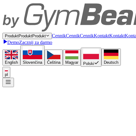
C
e
n
n
i
k
C
e
n
n
i
k
Cennik
K
o
n
t
a
k
t
K
o
n
t
a
k
t
Konta
P
r
o
d
u
k
t
P
r
o
d
u
k
t
Produkt
Demo
Zacznij za darmo
English
Slovenčina
Čeština
Magyar
Deutsch
Polski
pl
Połącz się raz
W
t
y
c
z
k
a
W
t
y
c
z
k
a
Wtyczka
A
P
I
A
P
I
API
P
u
l
p
i
t
P
u
l
p
i
t
Pulpit
Dostarczaj w całej Europie