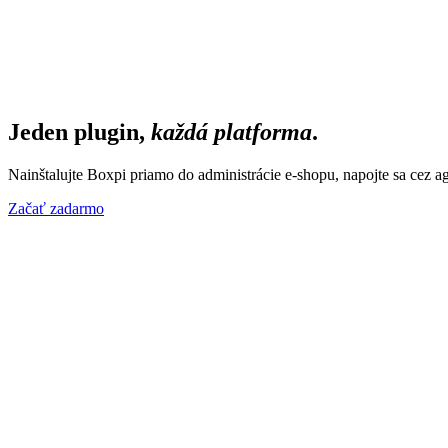
English
Čeština
Magyar
Polski
Deutsch
Slovenčina
sk
Začať zadarmo
Jeden plugin,
každá platforma
.
Nainštalujte Boxpi priamo do administrácie e-shopu, napojte sa cez ag
Začať zadarmo