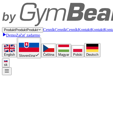
C
e
n
n
í
k
C
e
n
n
í
k
Cenník
K
o
n
t
a
k
t
K
o
n
t
a
k
t
Konta
P
r
o
d
u
k
t
P
r
o
d
u
k
t
Produkt
Demo
Začať zadarmo
English
Čeština
Magyar
Polski
Deutsch
Slovenčina
sk
Napojte sa raz
P
l
u
g
i
n
P
l
u
g
i
n
Plugin
A
P
I
A
P
I
API
D
a
s
h
b
o
a
r
d
D
a
s
h
b
o
a
r
d
Dashboard
Doručujte naprieč Európou