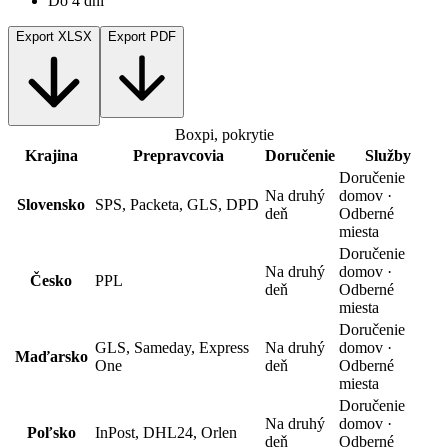
Do 4 dní
Export XLSX
Export PDF
Boxpi, pokrytie
Krajina
Prepravcovia
Doručenie
Služby
Doručenie
Na druhý
domov ·
Slovensko
SPS, Packeta, GLS, DPD
deň
Odberné
miesta
Doručenie
Na druhý
domov ·
Česko
PPL
deň
Odberné
miesta
Doručenie
GLS, Sameday, Express
Na druhý
domov ·
Maďarsko
One
deň
Odberné
miesta
Doručenie
Na druhý
domov ·
Poľsko
InPost, DHL24, Orlen
deň
Odberné