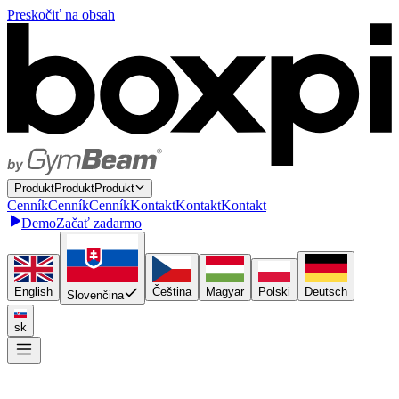
Preskočiť na obsah
P
r
o
d
u
k
t
P
r
o
d
u
k
t
Produkt
C
e
n
n
í
k
C
e
n
n
í
k
Cenník
K
o
n
t
a
k
t
K
o
n
t
a
k
t
Kontakt
Demo
Začať zadarmo
English
Čeština
Magyar
Polski
Deutsch
Slovenčina
sk
Napojte sa raz