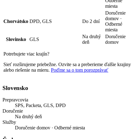
Odberné
miesta
Doručenie
domov ·
Chorvátsko
DPD, GLS
Do 2 dní
Odberné
miesta
Na druhý
Doručenie
Slovinsko
GLS
deň
domov
Potrebujete viac krajín?
Sieť rozširujeme priebežne. Ozvite sa a preberieme ďalšie krajiny
alebo riešenie na mieru.
Poďme sa o tom porozprávať
Slovensko
Prepravcovia
SPS, Packeta, GLS, DPD
Doručenie
Na druhý deň
Služby
Doručenie domov · Odberné miesta