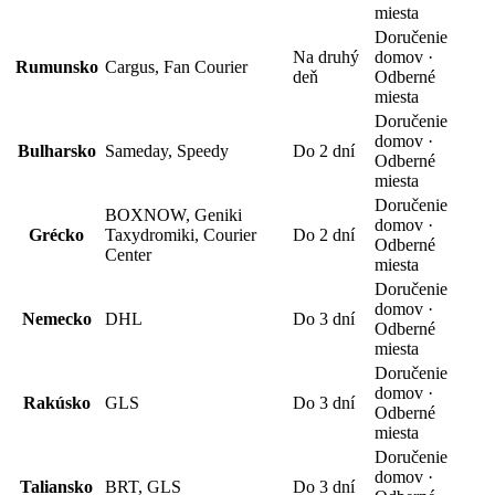
miesta
Doručenie
Na druhý
domov ·
Rumunsko
Cargus, Fan Courier
deň
Odberné
miesta
Doručenie
domov ·
Bulharsko
Sameday, Speedy
Do 2 dní
Odberné
miesta
Doručenie
BOXNOW, Geniki
domov ·
Grécko
Taxydromiki, Courier
Do 2 dní
Odberné
Center
miesta
Doručenie
domov ·
Nemecko
DHL
Do 3 dní
Odberné
miesta
Doručenie
domov ·
Rakúsko
GLS
Do 3 dní
Odberné
miesta
Doručenie
domov ·
Taliansko
BRT, GLS
Do 3 dní