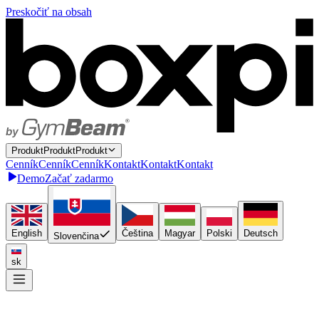
Preskočiť na obsah
P
r
o
d
u
k
t
P
r
o
d
u
k
t
Produkt
C
e
n
n
í
k
C
e
n
n
í
k
Cenník
K
o
n
t
a
k
t
K
o
n
t
a
k
t
Kontakt
Demo
Začať zadarmo
English
Čeština
Magyar
Polski
Deutsch
Slovenčina
sk
Napojte sa raz