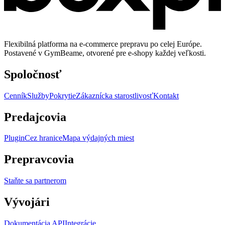
Flexibilná platforma na e-commerce prepravu po celej Európe.
Postavené v GymBeame, otvorené pre e-shopy každej veľkosti.
Spoločnosť
Cenník
Služby
Pokrytie
Zákaznícka starostlivosť
Kontakt
Predajcovia
Plugin
Cez hranice
Mapa výdajných miest
Prepravcovia
Staňte sa partnerom
Vývojári
Dokumentácia API
Integrácie