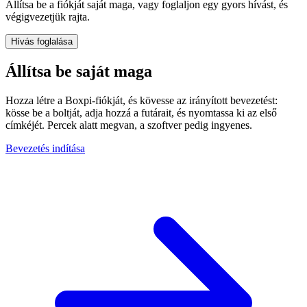
Állítsa be a fiókját saját maga, vagy foglaljon egy gyors hívást, és
végigvezetjük rajta.
Hívás foglalása
Állítsa be saját maga
Hozza létre a Boxpi-fiókját, és kövesse az irányított bevezetést:
kösse be a boltját, adja hozzá a futárait, és nyomtassa ki az első
címkéjét. Percek alatt megvan, a szoftver pedig ingyenes.
Bevezetés indítása