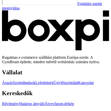
Foglalási naptár
megnyitása
Rugalmas e-commerce szállítási platform Európa-szerte. A
GymBeam építette, minden méretű webáruház számára nyitva.
Vállalat
Árazás
Szolgáltatások
Lefedettség
Ügyfélszolgálat
Kapcsolat
Kereskedők
Bővítmény
Határon átnyúló
Átvevőpont-térkép