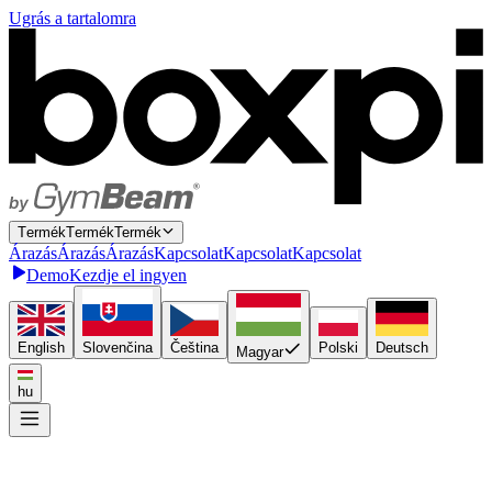
Ugrás a tartalomra
T
e
r
m
é
k
T
e
r
m
é
k
Termék
Á
r
a
z
á
s
Á
r
a
z
á
s
Árazás
K
a
p
c
s
o
l
a
t
K
a
p
c
s
o
l
a
t
Kapcsolat
Demo
Kezdje el ingyen
English
Slovenčina
Čeština
Polski
Deutsch
Magyar
hu
Kösse be egyszer