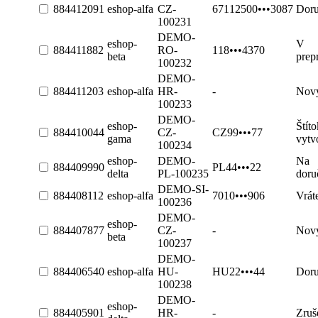
884412091
eshop-alfa
CZ-
67112500•••3087
Dor
100231
DEMO-
eshop-
V
884411882
RO-
118•••4370
beta
prep
100232
DEMO-
884411203
eshop-alfa
HR-
-
Nov
100233
DEMO-
eshop-
Štíto
884410044
CZ-
CZ99•••77
gama
vytv
100234
eshop-
DEMO-
Na
884409990
PL44•••22
delta
PL-100235
doru
DEMO-SI-
884408112
eshop-alfa
7010•••906
Vrát
100236
DEMO-
eshop-
884407877
CZ-
-
Nov
beta
100237
DEMO-
884406540
eshop-alfa
HU-
HU22•••44
Dor
100238
DEMO-
eshop-
884405901
HR-
-
Zruš