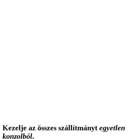
Árazás
Kapcsolat
Demó
Termék
Vissza
B
ő
v
í
t
m
é
n
y
B
ő
v
í
t
m
é
n
y
Bővítmény
A
P
I
A
P
I
API
V
e
z
é
r
l
ő
p
u
l
t
V
e
z
é
r
l
ő
p
u
l
t
Vezérlőpult
F
u
t
á
r
o
k
F
u
t
á
r
o
k
Futárok
H
a
t
á
r
o
n
á
t
n
y
ú
l
ó
H
a
t
á
r
o
n
á
t
n
y
ú
l
ó
Határon
átnyúló
Á
t
v
e
v
ő
p
o
n
t
o
k
Á
t
v
e
v
ő
p
o
n
t
o
k
Átvevőpontok
K
ö
v
e
t
é
s
K
ö
v
e
t
é
s
Követés
É
r
t
e
s
í
t
é
s
e
k
É
r
t
e
s
í
t
é
s
e
k
Értesítések
L
e
f
e
d
e
t
t
s
é
g
L
e
f
e
d
e
t
t
s
é
g
Lefedettség
English
Slovenčina
Čeština
Polski
Deutsch
Magyar
hu
Kezdje el ingyen
Kezelje az összes szállítmányt
egyetlen
konzolból
.