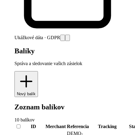
Ukážkové dáta · GDPR
Balíky
Správa a sledovanie vašich zásielok
Nový balík
Zoznam balíkov
10
balíkov
ID
Merchant
Referencia
Tracking
St
DEMO-