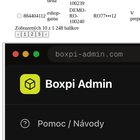
delta
100239
DEMO-
eshop-
V
884404112
RO-
RO77•••12
gama
prep
100240
Zobrazených
10
z 1 248 balíkov
‹
1
2
3
›