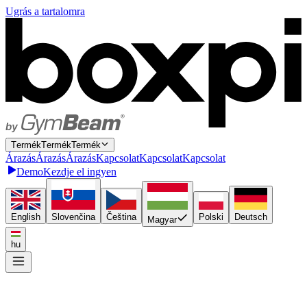
Ugrás a tartalomra
T
e
r
m
é
k
T
e
r
m
é
k
Termék
Á
r
a
z
á
s
Á
r
a
z
á
s
Árazás
K
a
p
c
s
o
l
a
t
K
a
p
c
s
o
l
a
t
Kapcsolat
Demo
Kezdje el ingyen
English
Slovenčina
Čeština
Polski
Deutsch
Magyar
hu
Kösse be egyszer