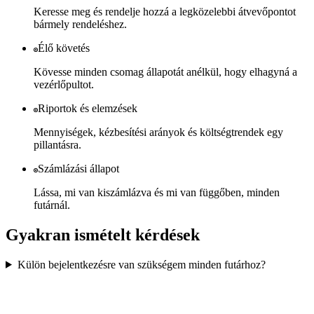
Keresse meg és rendelje hozzá a legközelebbi átvevőpontot
bármely rendeléshez.
Élő követés
Kövesse minden csomag állapotát anélkül, hogy elhagyná a
vezérlőpultot.
Riportok és elemzések
Mennyiségek, kézbesítési arányok és költségtrendek egy
pillantásra.
Számlázási állapot
Lássa, mi van kiszámlázva és mi van függőben, minden
futárnál.
Gyakran ismételt kérdések
Külön bejelentkezésre van szükségem minden futárhoz?