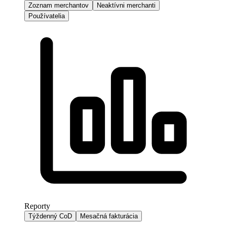
Zoznam merchantov
Neaktívni merchanti
Používatelia
Reporty
Týždenný CoD
Mesačná fakturácia