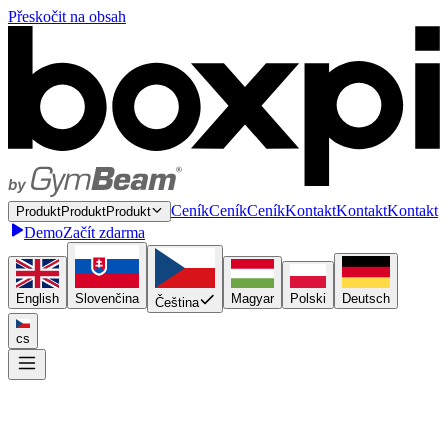
Přeskočit na obsah
C
e
n
í
k
C
e
n
í
k
Ceník
K
o
n
t
a
k
t
K
o
n
t
a
k
t
Kontakt
P
r
o
d
u
k
t
P
r
o
d
u
k
t
Produkt
Demo
Začít zdarma
English
Slovenčina
Magyar
Polski
Deutsch
Čeština
cs
Napojte se jednou
P
l
u
g
i
n
P
l
u
g
i
n
Plugin