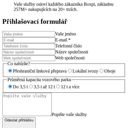
Vaše služby osloví každého zákazníka Boxpi, základnu
257M+ nakupujících na 20+ trzích.
Přihlašovací formulář
Vaše jméno
E-mail
*
Telefonní číslo
Název společnosti
Web společnosti
Co nabízíte?
Přeshraniční linková přeprava
Lokální svozy
Oboje
Průměrná kapacita vozového parku
Do 3,5 t
3,5 t až 12 t
12 t a více
Popište vaše služby
Odeslat přihlášku