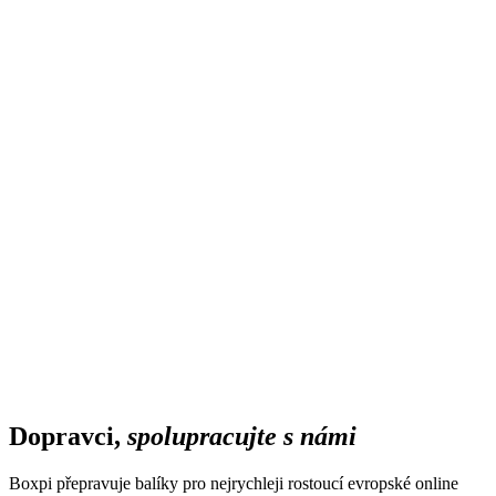
Ceník
Kontakt
Demo
Produkt
Zpět
P
l
u
g
i
n
P
l
u
g
i
n
Plugin
A
P
I
A
P
I
API
D
a
s
h
b
o
a
r
d
D
a
s
h
b
o
a
r
d
Dashboard
D
o
p
r
a
v
c
i
D
o
p
r
a
v
c
i
Dopravci
P
ř
e
s
h
r
a
n
i
c
e
P
ř
e
s
h
r
a
n
i
c
e
Přes hranice
V
ý
d
e
j
n
í
m
í
s
t
a
V
ý
d
e
j
n
í
m
í
s
t
a
Výdejní místa
S
l
e
d
o
v
á
n
í
S
l
e
d
o
v
á
n
í
Sledování
N
o
t
i
f
i
k
a
c
e
N
o
t
i
f
i
k
a
c
e
Notifikace
P
o
k
r
y
t
í
P
o
k
r
y
t
í
Pokrytí
English
Slovenčina
Magyar
Polski
Deutsch
Čeština
cs
Začít zdarma
Dopravci,
spolupracujte s námi
Boxpi přepravuje balíky pro nejrychleji rostoucí evropské online