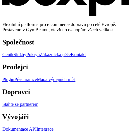
Flexibilní platforma pro e-commerce dopravu po celé Evropě.
Postaveno v GymBeamu, otevřeno e-shopům všech velikostí.
Společnost
Ceník
Služby
Pokrytí
Zákaznická péče
Kontakt
Prodejci
Plugin
Přes hranice
Mapa výdejních míst
Dopravci
Staňte se partnerem
Vývojáři
Dokumentace API
Integrace